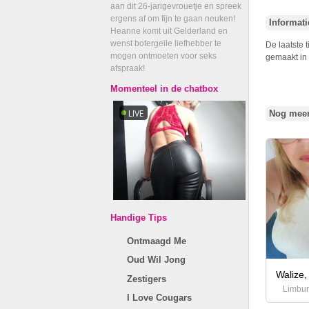
aan dit 26-jarigevrouetje en spreek
ergens af om fijn te gaan neuken!
Informat
Heanne komt uit Gelderland en
wenst botergeile liefhebber te
De laatste 
mogen ontmoeten voor seks
gemaakt in 
afspraak!
Momenteel in de chatbox
Nog meer
Handige Tips
Ontmaagd Me
Oud Wil Jong
Walize,
Zestigers
Limbu
I Love Cougars